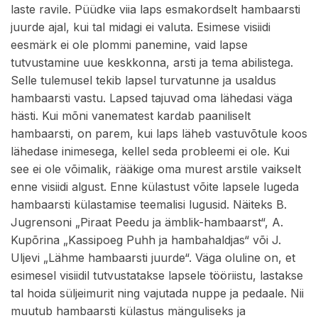
laste ravile. Püüdke viia laps esmakordselt hambaarsti
juurde ajal, kui tal midagi ei valuta. Esimese visiidi
eesmärk ei ole plommi panemine, vaid lapse
tutvustamine uue keskkonna, arsti ja tema abilistega.
Selle tulemusel tekib lapsel turvatunne ja usaldus
hambaarsti vastu. Lapsed tajuvad oma lähedasi väga
hästi. Kui mõni vanematest kardab paaniliselt
hambaarsti, on parem, kui laps läheb vastuvõtule koos
lähedase inimesega, kellel seda probleemi ei ole. Kui
see ei ole võimalik, rääkige oma murest arstile vaikselt
enne visiidi algust. Enne külastust võite lapsele lugeda
hambaarsti külastamise teemalisi lugusid. Näiteks B.
Jugrensoni „Piraat Peedu ja ämblik-hambaarst“, A.
Kupõrina „Kassipoeg Puhh ja hambahaldjas“ või J.
Uljevi „Lähme hambaarsti juurde“. Väga oluline on, et
esimesel visiidil tutvustatakse lapsele tööriistu, lastakse
tal hoida süljeimurit ning vajutada nuppe ja pedaale. Nii
muutub hambaarsti külastus mänguliseks ja