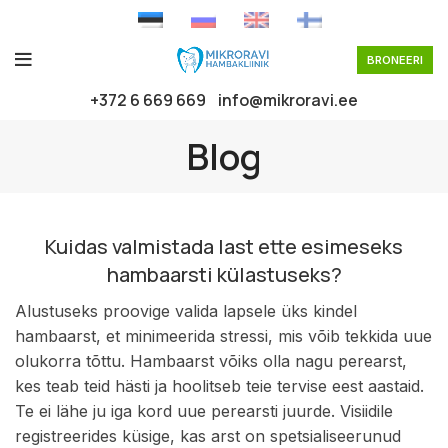
BRONEERI
+372 6 669 669
info@mikroravi.ee
Blog
Kuidas valmistada last ette esimeseks
hambaarsti külastuseks?
Alustuseks proovige valida lapsele üks kindel
hambaarst, et minimeerida stressi, mis võib tekkida uue
olukorra tõttu. Hambaarst võiks olla nagu perearst,
kes teab teid hästi ja hoolitseb teie tervise eest aastaid.
Te ei lähe ju iga kord uue perearsti juurde. Visiidile
registreerides küsige, kas arst on spetsialiseerunud